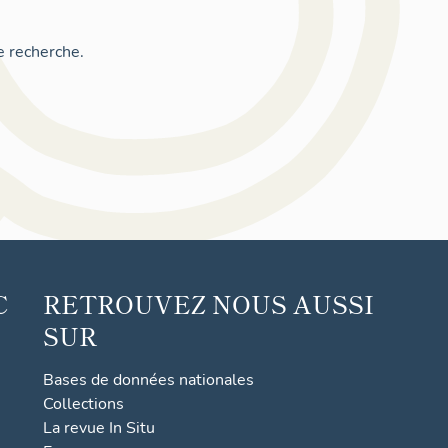
e recherche.
C
RETROUVEZ NOUS AUSSI
SUR
Bases de données nationales
Collections
La revue In Situ