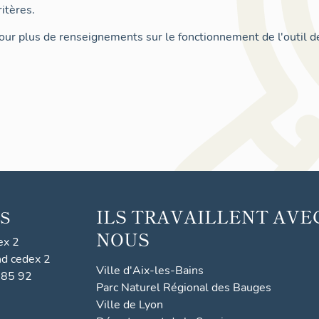
itères.
ur plus de renseignements sur le fonctionnement de l'outil d
ILS TRAVAILLENT AVE
S
NOUS
ex 2
nd cedex 2
Ville d'Aix-les-Bains
 85 92
Parc Naturel Régional des Bauges
Ville de Lyon