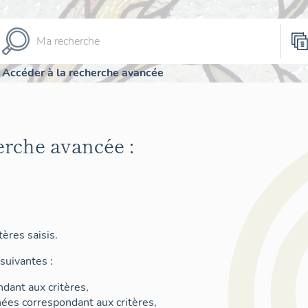
Accéder à la recherche avancée
erche avancée :
ères saisis.
suivantes :
dant aux critères,
nées correspondant aux critères,