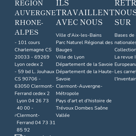
ILS
RET
RÉGION
figurée
TRAVAILLENT
NOUS
AUVERGNE
AVEC NOUS
SUR
RHONE-
ALPES
Ville d'Aix-les-Bains
Bases de
- 101 cours
Parc Naturel Régional des
nationale
Charlemagne CS
Bauges
Collectio
20033 - 69269
Ville de Lyon
La revue I
Lyon cedex 2
Département de la Savoie
European
- 59 bd L. Jouhaux
Département de la Haute-
Les carne
CS 90706 -
Savoie
l'Inventai
63050 Clermont-
Clermont-Auvergne-
Ferrand cedex 2
Métropole
Lyon 04 26 73
Pays d’art et d’histoire de
40 00 -
Trévoux Dombes Saône
Clermont-
Vallée
Ferrand 04 73 31
85 92