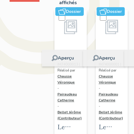
affichés
Dossier
Dossier
Aperçu
Aperçu
Dossier
Dossier
IM74000013 |
IM74000001 |
Réalisé par
Réalisé par
Chausse
Chausse
Véronique
Véronique
-
-
Pairaudeau
Pairaudeau
Catherine
Catherine
-
-
Bellet Jérôme
Bellet Jérôme
(Contributeur)
(Contributeur)
Le
Le