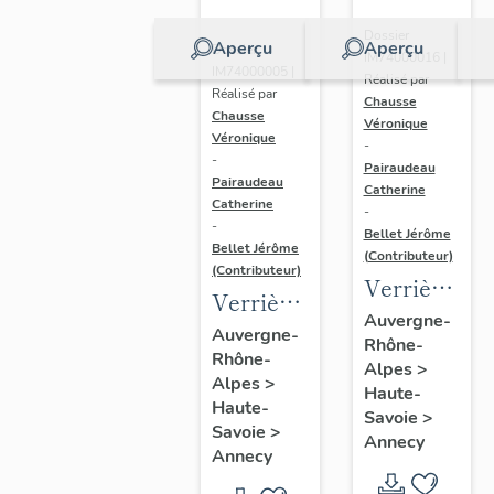
Dossier
Aperçu
Aperçu
Dossier
IM74000016 |
IM74000005 |
Réalisé par
Réalisé par
Chausse
Chausse
Véronique
Véronique
-
-
Pairaudeau
Pairaudeau
Catherine
Catherine
-
-
Bellet Jérôme
Bellet Jérôme
(Contributeur)
(Contributeur)
Verrière
Verrière
(rondel) :
Auvergne-
: coeur
Auvergne-
Rhône-
saint
Rhône-
du
Alpes
>
Pierre,
Alpes
>
Christ
Haute-
verrière
Haute-
Savoie
>
timbré
Savoie
>
à
Annecy
de son
Annecy
personnage
monogramme