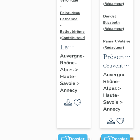
Véronique
(Rédacteur)
-
-
Pairaudeau
Dandel
Catherine
Elisabeth
-
(Rédacteur)
Bellet Jérôme
-
(Contributeur)
Pamart Valérie
Le
(Rédacteur)
mobilier
Présentatio
Auvergne-
Rhône-
de
des 1%
Couvent du
Alpes
>
l'église
artistiques
Saint-
Auvergne-
Haute-
paroissiale
Rhône-
du lycée
Sépulcre,
Savoie
>
Alpes
>
Saint-
Gabriel-
Annecy
puis
Haute-
Maurice
Fauré
manufacture
Savoie
>
de coton
Annecy
Duport,
puis
caserne
Dossier
Dossier