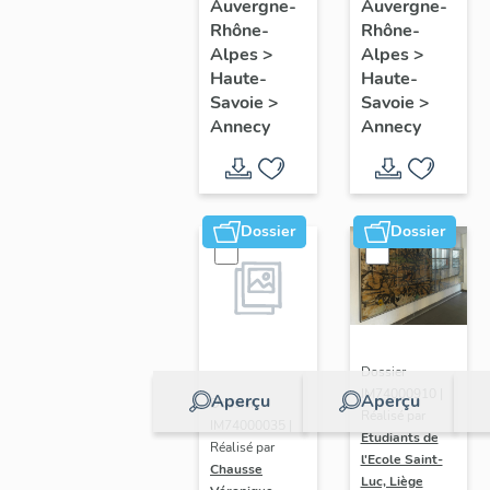
mobilier
mobilier
Auvergne-
Auvergne-
Rhône-
Rhône-
du
de
Alpes
>
Alpes
>
Musée
l'église
Haute-
Haute-
château
paroissiale
Savoie
>
Savoie
>
d'Annecy
Saint-
Annecy
Annecy
Maurice
Dossier
Dossier
Dossier
IM74000910 |
Aperçu
Aperçu
Dossier
Réalisé par
IM74000035 |
Etudiants de
Réalisé par
l'Ecole Saint-
Chausse
Luc, Liège