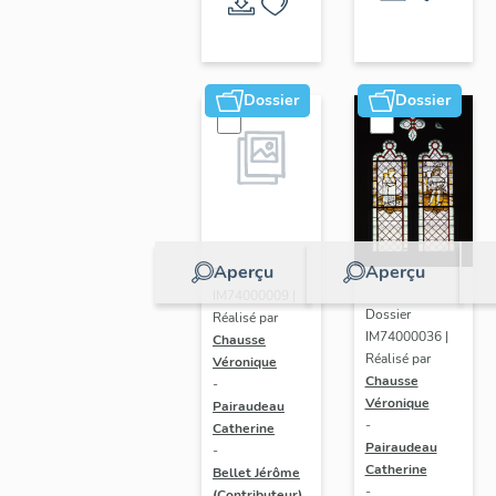
et
entouré
de la
Dossier
Dossier
couronne
d' épines
(baie
107),
verrière
figurée
Aperçu
Aperçu
Dossier
IM74000009 |
Dossier
Réalisé par
IM74000036 |
Chausse
Réalisé par
Véronique
Chausse
-
Véronique
Pairaudeau
-
Catherine
Pairaudeau
-
Catherine
Bellet Jérôme
-
(Contributeur)