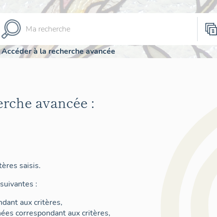
Accéder à la recherche avancée
erche avancée :
ères saisis.
suivantes :
dant aux critères,
nées correspondant aux critères,