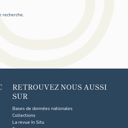
e recherche.
C
RETROUVEZ NOUS AUSSI
SUR
Bases de données nationales
Collections
La revue In Situ