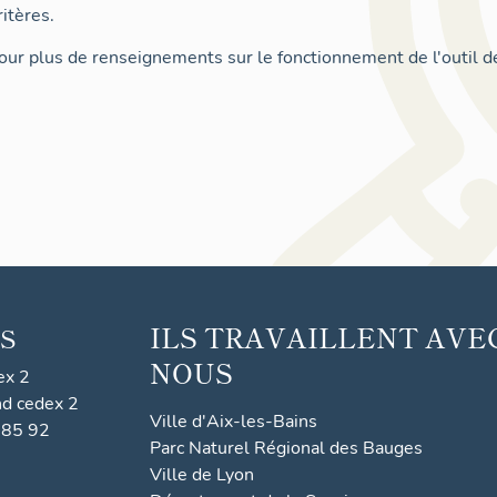
itères.
ur plus de renseignements sur le fonctionnement de l'outil d
ILS TRAVAILLENT AVE
S
NOUS
ex 2
nd cedex 2
Ville d'Aix-les-Bains
 85 92
Parc Naturel Régional des Bauges
Ville de Lyon