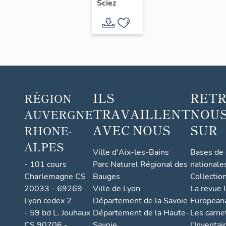
du
Sciez
Guidou,
désaffecté
ILS
RET
RÉGION
TRAVAILLENT
NOUS
AUVERGNE
AVEC NOUS
SUR
RHONE-
ALPES
Ville d'Aix-les-Bains
Bases de
- 101 cours
Parc Naturel Régional des
nationale
Charlemagne CS
Bauges
Collectio
20033 - 69269
Ville de Lyon
La revue I
Lyon cedex 2
Département de la Savoie
European
- 59 bd L. Jouhaux
Département de la Haute-
Les carne
CS 90706 -
Savoie
l'Inventai