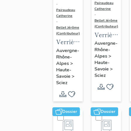
Pairaudeau
-
Catherine
Pairaudeau
-
Catherine
Bellet Jérôme
-
(Contributeur)
Bellet Jérôme
Verrière
(Contributeur)
Verrière
: femme
Auvergne-
(rondel)
Rhône-
vêtue
Auvergne-
Alpes
>
Rhône-
:
d'une
Haute-
Alpes
>
donateur
robe
Savoie
>
Haute-
présenté
damassée
Sciez
Savoie
>
par son
devant
Sciez
saint
un
patron,
paysage,
victoire
verrière
Dossier
Dossier
de
à
Constantin,
personnages