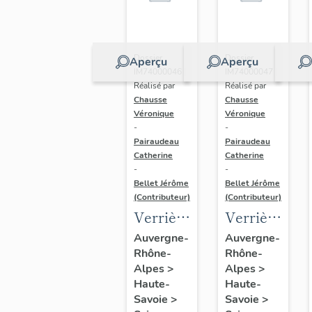
verrière
figurée
Dossier
Dossier
Aperçu
Aperçu
IM74000046 |
IM74000047 |
Réalisé par
Réalisé par
Chausse
Chausse
Véronique
Véronique
-
-
Pairaudeau
Pairaudeau
Catherine
Catherine
-
-
Bellet Jérôme
Bellet Jérôme
(Contributeur)
(Contributeur)
Verrière
Verrière
: deux
: un
Auvergne-
Auvergne-
Rhône-
Rhône-
hommes
homme
Alpes
>
Alpes
>
devant
et une
Haute-
Haute-
des
femme
Savoie
>
Savoie
>