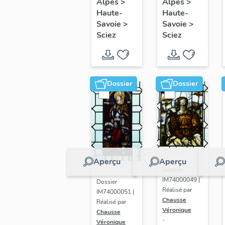
Alpes
>
Alpes
>
château
figurées
Haute-
Haute-
de
Savoie
>
Savoie
>
Coudrée
Sciez
Sciez
Dossier
Dossier
Aperçu
Aperçu
Dossier
IM74000049 |
Dossier
Réalisé par
IM74000051 |
Chausse
Réalisé par
Véronique
Chausse
-
Véronique