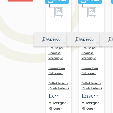
Dossier
Dossier
Dossier
Dossier
Aperçu
Aperçu
IM74000040 |
IM74000045 |
Réalisé par
Réalisé par
Chausse
Chausse
Véronique
Véronique
-
-
Pairaudeau
Pairaudeau
Catherine
Catherine
-
-
Bellet Jérôme
Bellet Jérôme
(Contributeur)
(Contributeur)
Le
Ensemble
mobilier
de 3
Auvergne-
Auvergne-
Rhône-
Rhône-
du
verrières