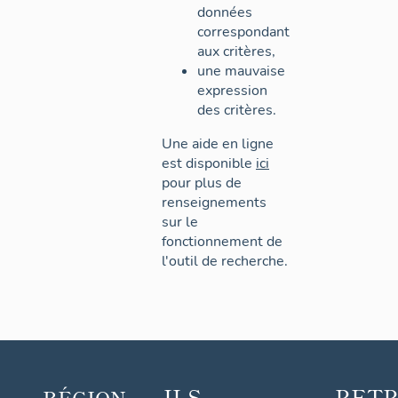
données
correspondant
aux critères,
une mauvaise
expression
des critères.
Une aide en ligne
est disponible
ici
pour plus de
renseignements
sur le
fonctionnement de
l'outil de recherche.
ILS
RET
RÉGION