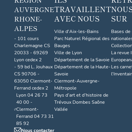
TRAVAILLENT
NOUS
AUVERGNE
AVEC NOUS
SUR
RHONE-
ALPES
Ville d'Aix-les-Bains
Bases de
- 101 cours
Parc Naturel Régional des
nationale
Charlemagne CS
Bauges
Collectio
20033 - 69269
Ville de Lyon
La revue I
Lyon cedex 2
Département de la Savoie
European
- 59 bd L. Jouhaux
Département de la Haute-
Les carne
CS 90706 -
Savoie
l'Inventai
63050 Clermont-
Clermont-Auvergne-
Ferrand cedex 2
Métropole
Lyon 04 26 73
Pays d’art et d’histoire de
40 00 -
Trévoux Dombes Saône
Clermont-
Vallée
Ferrand 04 73 31
85 92
Nous contacter