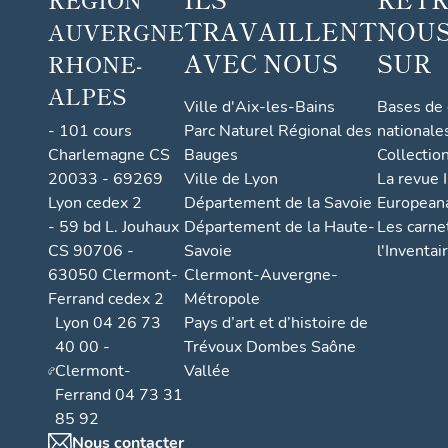
TRAVAILLENT
NOUS
AUVERGNE
AVEC NOUS
SUR
RHONE-
ALPES
Ville d'Aix-les-Bains
Bases de
- 101 cours
Parc Naturel Régional des
nationale
Charlemagne CS
Bauges
Collectio
20033 - 69269
Ville de Lyon
La revue I
Lyon cedex 2
Département de la Savoie
European
- 59 bd L. Jouhaux
Département de la Haute-
Les carne
CS 90706 -
Savoie
l'Inventai
63050 Clermont-
Clermont-Auvergne-
Ferrand cedex 2
Métropole
Lyon 04 26 73
Pays d’art et d’histoire de
40 00 -
Trévoux Dombes Saône
Clermont-
Vallée
Ferrand 04 73 31
85 92
Nous contacter