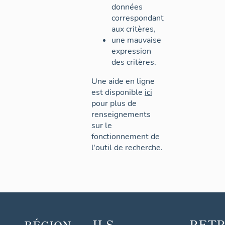
données
correspondant
aux critères,
une mauvaise
expression
des critères.
Une aide en ligne
est disponible
ici
pour plus de
renseignements
sur le
fonctionnement de
l'outil de recherche.
ILS
RET
RÉGION