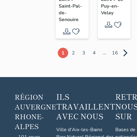
blanc
Puy-en-
Saint-Pal-
Velay
de-
n°2
Senouire
1
2
3
4
...
16
ILS
RET
RÉGION
TRAVAILLENT
NOUS
AUVERGNE
AVEC NOUS
SUR
RHONE-
ALPES
Ville d'Aix-les-Bains
Bases de