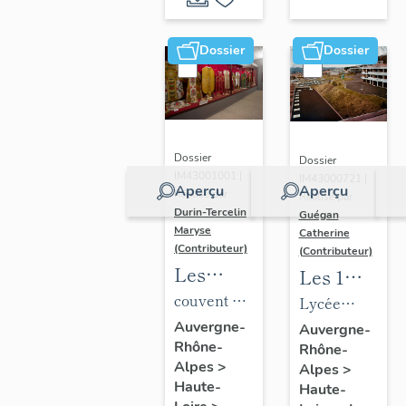
liturgiques
en
Dossier
Dossier
Auvergne
Dossier
Dossier
IM43001001 |
IM43000721 |
Aperçu
Aperçu
Réalisé par
Réalisé par
Durin-Tercelin
Guégan
Maryse
Catherine
(Contributeur)
(Contributeur)
Les
Les 1%
ornements
artistiques
couvent de
Lycée
liturgiques
du lycée
dominicaines
Auvergne-
classique
Auvergne-
Rhône-
du
Rhône-
Charles-
actuellement
et
Alpes
>
Alpes
>
musée
et-
musée dit
technique
Haute-
Haute-
dit
Adrien
Historial
de garçons,