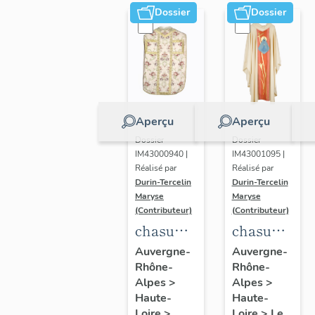
rouge
Dossier
Dossier
Aperçu
Aperçu
Dossier
Dossier
IM43001095 |
IM43000940 |
Réalisé par
Réalisé par
Durin-Tercelin
Durin-Tercelin
Maryse
Maryse
(Contributeur)
(Contributeur)
chasuble,
chasuble,
étole :
étole,
Auvergne-
Auvergne-
Rhône-
Rhône-
ornement
manipule
Alpes
>
Alpes
>
blanc
:
Haute-
Haute-
n°9
ornement
Loire
>
Le
Loire
>