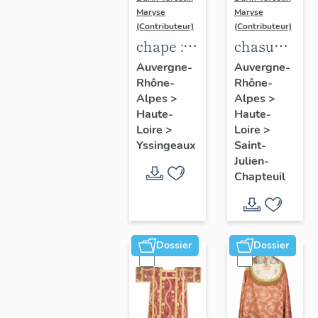
Maryse
Maryse
(Contributeur)
(Contributeur)
chape :
chasuble,
ornement
étole,
Auvergne-
Auvergne-
Rhône-
Rhône-
rouge
manipule,
Alpes
>
Alpes
>
bourse
Haute-
Haute-
de
Loire
>
Loire
>
corporal
Yssingeaux
Saint-
Julien-
(non
Chapteuil
étudiée),
tour
d'autel
(non
Dossier
Dossier
étudié) :
ornement
blanc