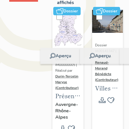
affichés
Dossier
Dossier
Dossier
IA00141347 |
Aperçu
Aperçu
Réalisé par
Dossier
Renaud-
IM00000005 |
Morand
Réalisé par
Bénédicte
Durin-Tercelin
(Contributeur)
Maryse
Villes en
(Contributeur)
Présentation
Auvergne
de
: les
Auvergne-
Rhône-
l’opération
formes
Alpes
tissus et
urbaines
ornements