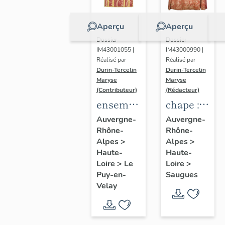
Aperçu
Aperçu
Dossier
Dossier
IM43001055 |
IM43000990 |
Réalisé par
Réalisé par
Durin-Tercelin
Durin-Tercelin
Maryse
Maryse
(Contributeur)
(Rédacteur)
ensemble
chape :
de deux
ornement
Auvergne-
Auvergne-
Rhône-
Rhône-
dalmatiques,
rose
Alpes
>
Alpes
>
une
Haute-
Haute-
étole,
Loire
>
Le
Loire
>
deux
Puy-en-
Saugues
Velay
manipules
:
ornement