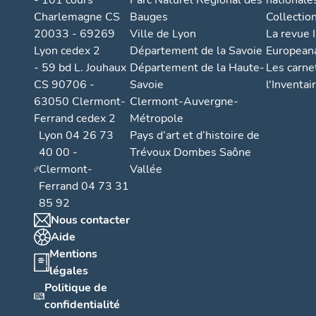
- 101 cours
Parc Naturel Régional des
nationale
Charlemagne CS
Bauges
Collectio
20033 - 69269
Ville de Lyon
La revue I
Lyon cedex 2
Département de la Savoie
European
- 59 bd L. Jouhaux
Département de la Haute-
Les carne
CS 90706 -
Savoie
l'Inventai
63050 Clermont-
Clermont-Auvergne-
Ferrand cedex 2
Métropole
Lyon 04 26 73
Pays d’art et d’histoire de
40 00 -
Trévoux Dombes Saône
Clermont-
Vallée
Ferrand 04 73 31
85 92
Nous contacter
Aide
Mentions
légales
Politique de
confidentialité