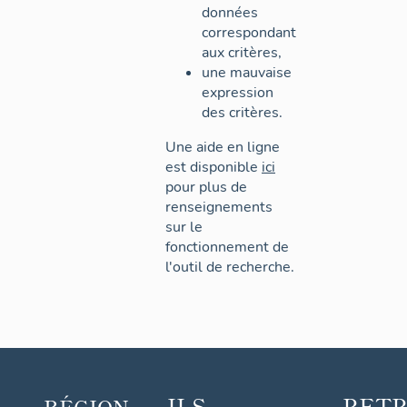
données
correspondant
aux critères,
une mauvaise
expression
des critères.
Une aide en ligne
est disponible
ici
pour plus de
renseignements
sur le
fonctionnement de
l'outil de recherche.
ILS
RET
RÉGION