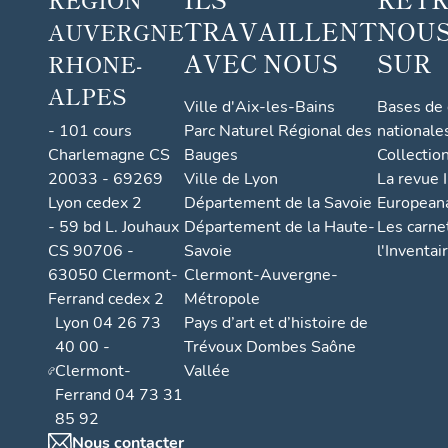
TRAVAILLENT
NOUS
AUVERGNE
AVEC NOUS
SUR
RHONE-
ALPES
Ville d'Aix-les-Bains
Bases de
- 101 cours
Parc Naturel Régional des
nationale
Charlemagne CS
Bauges
Collectio
20033 - 69269
Ville de Lyon
La revue I
Lyon cedex 2
Département de la Savoie
European
- 59 bd L. Jouhaux
Département de la Haute-
Les carne
CS 90706 -
Savoie
l'Inventai
63050 Clermont-
Clermont-Auvergne-
Ferrand cedex 2
Métropole
Lyon 04 26 73
Pays d’art et d’histoire de
40 00 -
Trévoux Dombes Saône
Clermont-
Vallée
Ferrand 04 73 31
85 92
Nous contacter