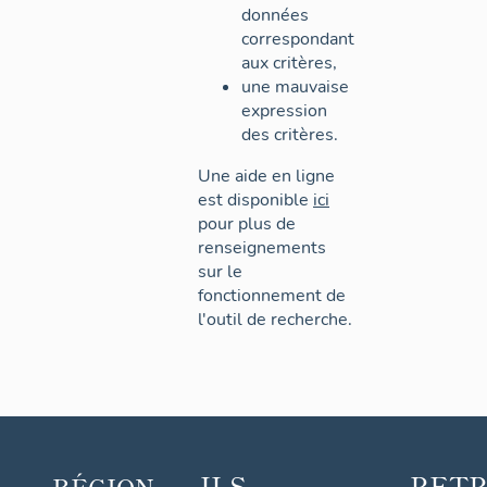
données
correspondant
aux critères,
une mauvaise
expression
des critères.
Une aide en ligne
est disponible
ici
pour plus de
renseignements
sur le
fonctionnement de
l'outil de recherche.
ILS
RET
RÉGION