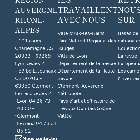
TRAVAILLENT
NOUS
AUVERGNE
AVEC NOUS
SUR
RHONE-
ALPES
Ville d'Aix-les-Bains
Bases de
- 101 cours
Parc Naturel Régional des
nationale
Charlemagne CS
Bauges
Collectio
20033 - 69269
Ville de Lyon
La revue I
Lyon cedex 2
Département de la Savoie
European
- 59 bd L. Jouhaux
Département de la Haute-
Les carne
CS 90706 -
Savoie
l'Inventai
63050 Clermont-
Clermont-Auvergne-
Ferrand cedex 2
Métropole
Lyon 04 26 73
Pays d’art et d’histoire de
40 00 -
Trévoux Dombes Saône
Clermont-
Vallée
Ferrand 04 73 31
85 92
Nous contacter