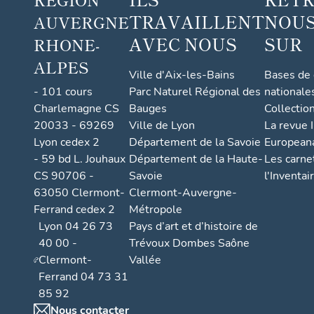
TRAVAILLENT
NOUS
AUVERGNE
AVEC NOUS
SUR
RHONE-
ALPES
Ville d'Aix-les-Bains
Bases de
- 101 cours
Parc Naturel Régional des
nationale
Charlemagne CS
Bauges
Collectio
20033 - 69269
Ville de Lyon
La revue I
Lyon cedex 2
Département de la Savoie
European
- 59 bd L. Jouhaux
Département de la Haute-
Les carne
CS 90706 -
Savoie
l'Inventai
63050 Clermont-
Clermont-Auvergne-
Ferrand cedex 2
Métropole
Lyon 04 26 73
Pays d’art et d’histoire de
40 00 -
Trévoux Dombes Saône
Clermont-
Vallée
Ferrand 04 73 31
85 92
Nous contacter