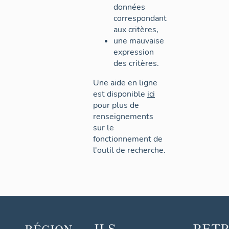
données
correspondant
aux critères,
une mauvaise
expression
des critères.
Une aide en ligne
est disponible
ici
pour plus de
renseignements
sur le
fonctionnement de
l'outil de recherche.
ILS
RET
RÉGION