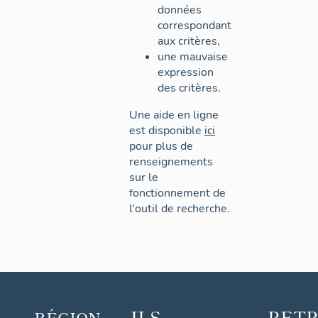
données
correspondant
aux critères,
une mauvaise
expression
des critères.
Une aide en ligne
est disponible
ici
pour plus de
renseignements
sur le
fonctionnement de
l'outil de recherche.
ILS
RET
RÉGION