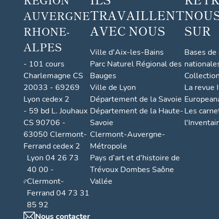
TRAVAILLENT
NOUS
AUVERGNE
AVEC NOUS
SUR
RHONE-
ALPES
Ville d'Aix-les-Bains
Bases de
- 101 cours
Parc Naturel Régional des
nationale
Charlemagne CS
Bauges
Collectio
20033 - 69269
Ville de Lyon
La revue I
Lyon cedex 2
Département de la Savoie
European
- 59 bd L. Jouhaux
Département de la Haute-
Les carne
CS 90706 -
Savoie
l'Inventai
63050 Clermont-
Clermont-Auvergne-
Ferrand cedex 2
Métropole
Lyon 04 26 73
Pays d’art et d’histoire de
40 00 -
Trévoux Dombes Saône
Clermont-
Vallée
Ferrand 04 73 31
85 92
Nous contacter