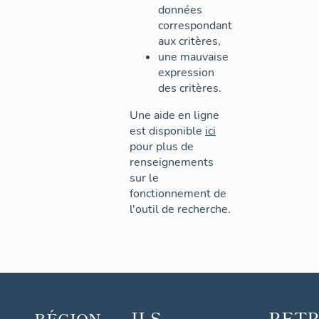
données
correspondant
aux critères,
une mauvaise
expression
des critères.
Une aide en ligne
est disponible
ici
pour plus de
renseignements
sur le
fonctionnement de
l'outil de recherche.
ILS
RET
RÉGION