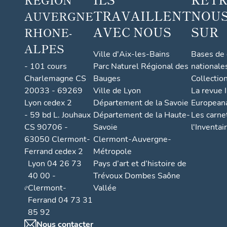
TRAVAILLENT
NOUS
AUVERGNE
AVEC NOUS
SUR
RHONE-
ALPES
Ville d'Aix-les-Bains
Bases de
- 101 cours
Parc Naturel Régional des
nationale
Charlemagne CS
Bauges
Collectio
20033 - 69269
Ville de Lyon
La revue I
Lyon cedex 2
Département de la Savoie
European
- 59 bd L. Jouhaux
Département de la Haute-
Les carne
CS 90706 -
Savoie
l'Inventai
63050 Clermont-
Clermont-Auvergne-
Ferrand cedex 2
Métropole
Lyon 04 26 73
Pays d’art et d’histoire de
40 00 -
Trévoux Dombes Saône
Clermont-
Vallée
Ferrand 04 73 31
85 92
Nous contacter