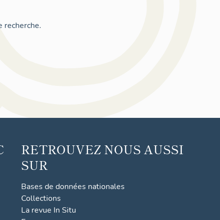
e recherche.
C
RETROUVEZ NOUS AUSSI
SUR
Bases de données nationales
Collections
La revue In Situ