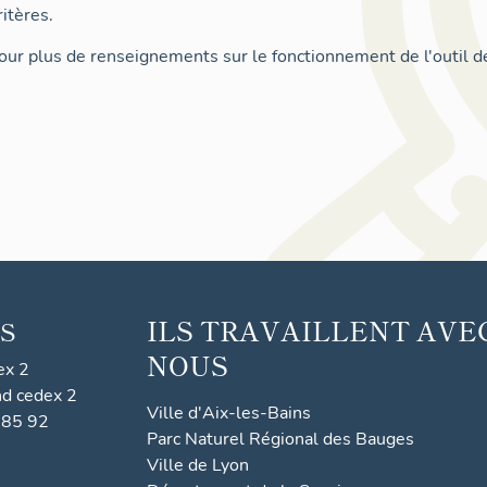
itères.
ur plus de renseignements sur le fonctionnement de l'outil d
ILS TRAVAILLENT AVE
S
NOUS
ex 2
nd cedex 2
Ville d'Aix-les-Bains
 85 92
Parc Naturel Régional des Bauges
Ville de Lyon