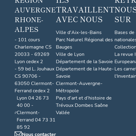
TRAVAILLENT
NOUS
AUVERGNE
AVEC NOUS
SUR
RHONE-
ALPES
Ville d'Aix-les-Bains
Bases de
- 101 cours
Parc Naturel Régional des
nationale
Charlemagne CS
Bauges
Collectio
20033 - 69269
Ville de Lyon
La revue I
Lyon cedex 2
Département de la Savoie
European
- 59 bd L. Jouhaux
Département de la Haute-
Les carne
CS 90706 -
Savoie
l'Inventai
63050 Clermont-
Clermont-Auvergne-
Ferrand cedex 2
Métropole
Lyon 04 26 73
Pays d’art et d’histoire de
40 00 -
Trévoux Dombes Saône
Clermont-
Vallée
Ferrand 04 73 31
85 92
Nous contacter