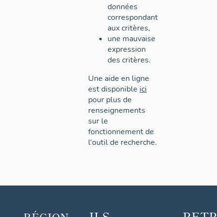
données
correspondant
aux critères,
une mauvaise
expression
des critères.
Une aide en ligne
est disponible
ici
pour plus de
renseignements
sur le
fonctionnement de
l'outil de recherche.
ILS
RET
RÉGION