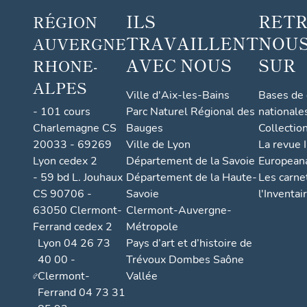
ILS
RET
RÉGION
TRAVAILLENT
NOUS
AUVERGNE
AVEC NOUS
SUR
RHONE-
ALPES
Ville d'Aix-les-Bains
Bases de
- 101 cours
Parc Naturel Régional des
nationale
Charlemagne CS
Bauges
Collectio
20033 - 69269
Ville de Lyon
La revue I
Lyon cedex 2
Département de la Savoie
European
- 59 bd L. Jouhaux
Département de la Haute-
Les carne
CS 90706 -
Savoie
l'Inventai
63050 Clermont-
Clermont-Auvergne-
Ferrand cedex 2
Métropole
Lyon 04 26 73
Pays d’art et d’histoire de
40 00 -
Trévoux Dombes Saône
Clermont-
Vallée
Ferrand 04 73 31