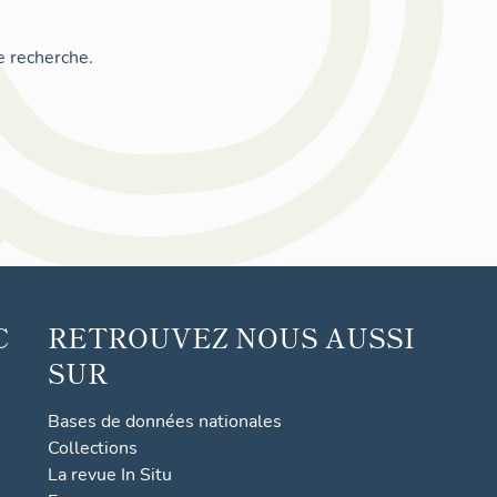
e recherche.
C
RETROUVEZ NOUS AUSSI
SUR
Bases de données nationales
Collections
La revue In Situ