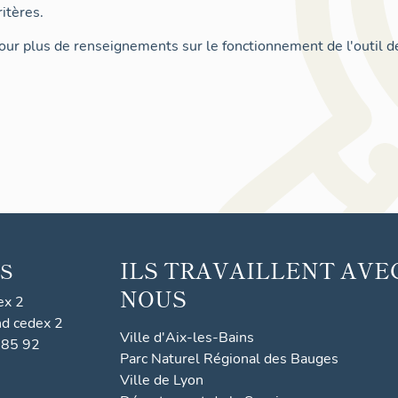
itères.
ur plus de renseignements sur le fonctionnement de l'outil d
ILS TRAVAILLENT AVE
S
NOUS
ex 2
nd cedex 2
Ville d'Aix-les-Bains
 85 92
Parc Naturel Régional des Bauges
Ville de Lyon