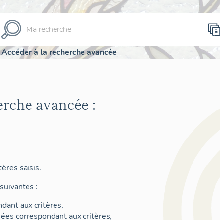
Accéder à la recherche avancée
erche avancée :
ères saisis.
suivantes :
dant aux critères,
nées correspondant aux critères,