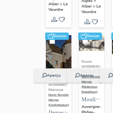
Alpes
>
café,
Allier
>
Le
Allier
>
Le
magasin
Veurdre
Veurdre
de
commerce
Dossier
Dossier
Dossier
IA03000639 |
Réalisé par
Aperçu
Aperçu
Durin-Tercelin
Dossier
Maryse
IA03000660 |
(Rédacteur,
Réalisé par
Enquêteur)
Durin-Tercelin
Moulin
Maryse
Bonin
(Contributeur)
Auvergne-
Demeure,
Rhône-