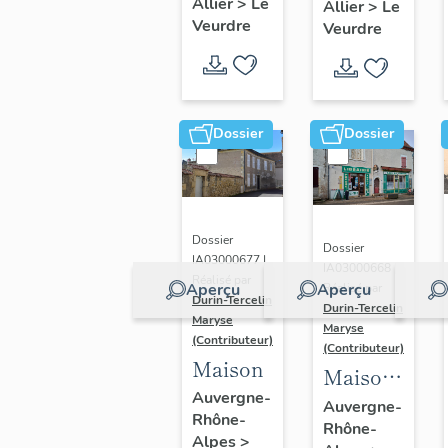
Allier
>
Le
Allier
>
Le
Pavillon
Doyenné
Veurdre
Veurdre
: non
puis
étudié
forge et
lors de
maison
l'inventaire
d'habitation,
Dossier
Dossier
actuellement
brasserie.
Dossier
Dossier
IA03000677 |
IA03000668 |
Réalisé par
Aperçu
Aperçu
Réalisé par
Durin-Tercelin
Durin-Tercelin
Maryse
Maryse
(Contributeur)
(Contributeur)
Maison
Maison,
Auvergne-
actuellement
Auvergne-
Rhône-
Rhône-
maison,
Alpes
>