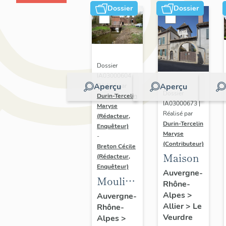
Dossier
Dossier
Dossier
IA03000604 |
Aperçu
Aperçu
Réalisé par
Dossier
Durin-Tercelin
IA03000673 |
Maryse
Réalisé par
(Rédacteur,
Durin-Tercelin
Enquêteur)
Maryse
-
(Contributeur)
Breton Cécile
Maison
(Rédacteur,
Enquêteur)
Auvergne-
Moulin-
Rhône-
ferme
Alpes
>
Auvergne-
Allier
>
Le
Rhône-
dit
Veurdre
Alpes
>
moulin