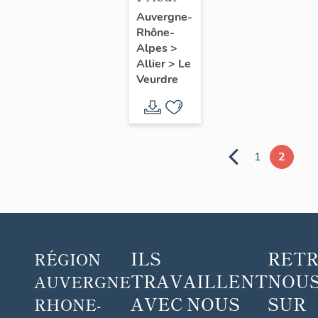
Saint-
Auvergne-
Rhône-
Mayeul
Alpes
>
dit
Allier
>
Le
prieuré
Veurdre
Saint-
Mayol :
non
étudié
1
2
lors de
l'inventaire
ILS
RET
RÉGION
TRAVAILLENT
NOUS
AUVERGNE
AVEC NOUS
SUR
RHONE-