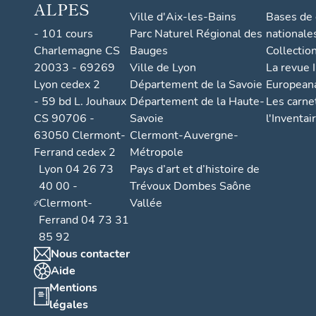
ALPES
Ville d'Aix-les-Bains
Bases de
- 101 cours
Parc Naturel Régional des
nationale
Charlemagne CS
Bauges
Collectio
20033 - 69269
Ville de Lyon
La revue I
Lyon cedex 2
Département de la Savoie
European
- 59 bd L. Jouhaux
Département de la Haute-
Les carne
CS 90706 -
Savoie
l'Inventai
63050 Clermont-
Clermont-Auvergne-
Ferrand cedex 2
Métropole
Lyon 04 26 73
Pays d’art et d’histoire de
40 00 -
Trévoux Dombes Saône
Clermont-
Vallée
Ferrand 04 73 31
85 92
Nous contacter
Aide
Mentions
légales