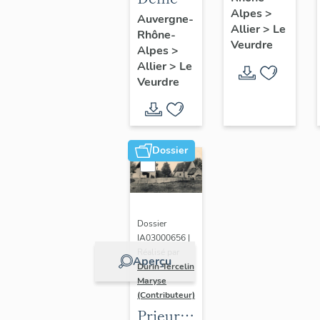
(détruit).
Alpes
>
actuellement
Auvergne-
Allier
>
Le
Rhône-
musée
Veurdre
Alpes
>
dit
Allier
>
Le
Maison
Veurdre
de la
Batellerie
Dossier
Dossier
IA03000656 |
Réalisé par
Aperçu
Durin-Tercelin
Maryse
(Contributeur)
Prieuré