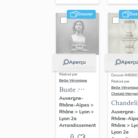
Dossier
Dos
Aperçu
Aperçu
Dossier IM69000645 |
Réalisé par
Dossier IM6900
Belle Véronique
Réalisé par
Buste :
Belle Véroniqu
Chalabi Maryan
Marianne
Auvergne-
Chandeli
Rhône-Alpes
>
d'autel
Auvergne-
Rhône
>
Lyon
>
Rhône-Alp
Lyon 2e
Rhône
>
Ly
Arrondissement
Lyon 2e