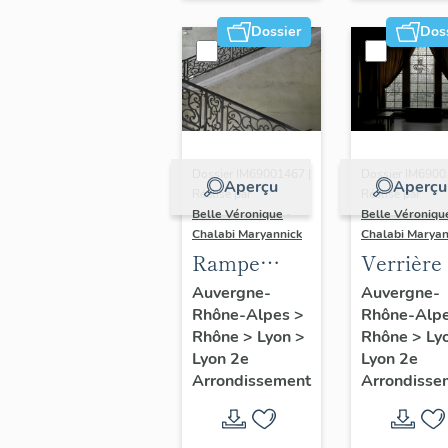
Dossier
Dos
Dossier IM69001467 |
Dossier IM6900
Aperçu
Aperçu
Réalisé par
Réalisé par
Belle Véronique
-
Belle Véroniqu
Chalabi Maryannick
Chalabi Maryan
Rampe
Verrière
d'appui du
réfectoire
Auvergne-
Auvergne-
Rhône-Alpes
>
Rhône-Alp
grand
Vierge d
Rhône
>
Lyon
>
Rhône
>
Ly
escalier du
Pitié
Lyon 2e
Lyon 2e
bâtiment B
Arrondissement
Arrondisse