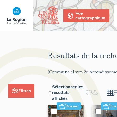
Vue
cartographique
Résultats de la rec
(Commune : Lyon 2e Arrondisseme
Sélectionner les
Filtres
résultats
affichés
Dossier
Dos