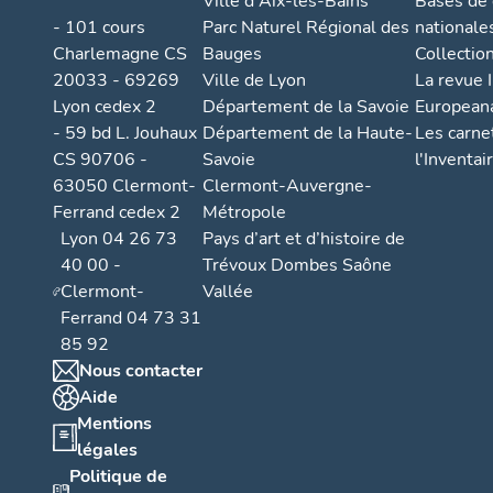
Ville d'Aix-les-Bains
Bases de
- 101 cours
Parc Naturel Régional des
nationale
Charlemagne CS
Bauges
Collectio
20033 - 69269
Ville de Lyon
La revue I
Lyon cedex 2
Département de la Savoie
European
- 59 bd L. Jouhaux
Département de la Haute-
Les carne
CS 90706 -
Savoie
l'Inventai
63050 Clermont-
Clermont-Auvergne-
Ferrand cedex 2
Métropole
Lyon 04 26 73
Pays d’art et d’histoire de
40 00 -
Trévoux Dombes Saône
Clermont-
Vallée
Ferrand 04 73 31
85 92
Nous contacter
Aide
Mentions
légales
Politique de