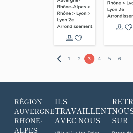
Auvergne-
Rhône
>
Ly
Rhône-Alpes
>
peintures :
Lyon 2e
Rhône
>
Lyon
>
le Cycle
Arrondisse
Lyon 2e
d'Hercule
Arrondissement
1
2
3
4
5
6
...
ILS
RET
RÉGION
TRAVAILLENT
NOUS
AUVERGNE
AVEC NOUS
SUR
RHONE-
ALPES