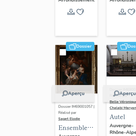
Arrondissement
Arrondisse
Dossier
Dos
Dossier IM6900
Aperçu
Aperçu
Réalisé par
Belle Véroniqu
Dossier IM69001057 |
Chalabi Maryan
Réalisé par
Autel
Saget Elodie
Auvergne-
Ensemble
Rhône-Alp
de six