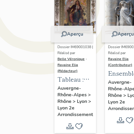
Aperçu
Aperçu
Dossier IM69001038 |
Dossier IM6900
Réalisé par
Réalisé par
Belle Véronique
-
Ravaine Elia
Ravaine Elia
(Contributeur)
(Rédacteur)
Ensembl
Tableau :
de deux
Auvergne-
Molière
Auvergne-
Rhône-Alp
statues : 
Rhône-Alpes
>
Rhône
>
Ly
Tragédie
Rhône
>
Lyon
>
Lyon 2e
la Coméd
Lyon 2e
Arrondisse
Arrondissement