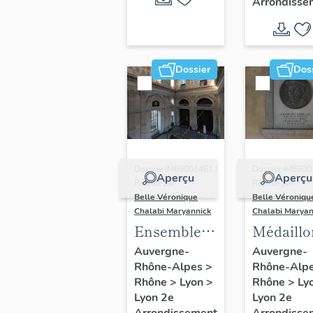
Arrondisse
Dossier
Dos
Dossier IM69001461 |
Dossier IM6900
Aperçu
Aperçu
Réalisé par
Réalisé par
Belle Véronique
-
Belle Véroniqu
Chalabi Maryannick
Chalabi Maryan
Ensemble
Médaillon
du décor
François
Auvergne-
Auvergne-
Rhône-Alpes
>
Rhône-Alp
d'architecture
Rabelais,
Rhône
>
Lyon
>
Rhône
>
Ly
du dôme
Antoine
Lyon 2e
Lyon 2e
Soufflot
Charial