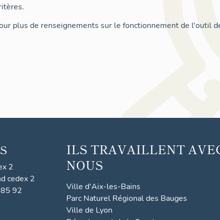
itères.
ur plus de renseignements sur le fonctionnement de l'outil d
ILS TRAVAILLENT AVE
S
NOUS
ex 2
nd cedex 2
Ville d'Aix-les-Bains
 85 92
Parc Naturel Régional des Bauges
Ville de Lyon