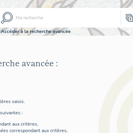
Accéder à la recherche avancée
erche avancée :
ères saisis.
suivantes :
dant aux critères,
nées correspondant aux critères,