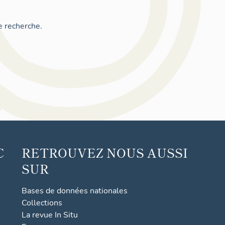
e recherche.
C
RETROUVEZ NOUS AUSSI
SUR
Bases de données nationales
Collections
La revue In Situ