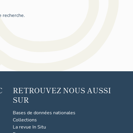
e recherche.
C
RETROUVEZ NOUS AUSSI
SUR
Bases de données nationales
Collections
La revue In Situ