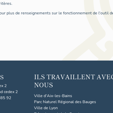
itères.
ur plus de renseignements sur le fonctionnement de l'outil d
ILS TRAVAILLENT AVE
S
NOUS
ex 2
nd cedex 2
Ville d'Aix-les-Bains
 85 92
Parc Naturel Régional des Bauges
Ville de Lyon