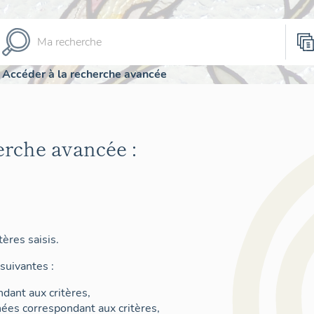
Accéder à la recherche avancée
erche avancée :
ères saisis.
suivantes :
dant aux critères,
nées correspondant aux critères,