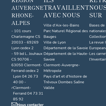
TRAVAILLENT
NOUS
AUVERGNE
AVEC NOUS
SUR
RHONE-
ALPES
Ville d'Aix-les-Bains
Bases de
- 101 cours
Parc Naturel Régional des
nationale
Charlemagne CS
Bauges
Collectio
20033 - 69269
Ville de Lyon
La revue I
Lyon cedex 2
Département de la Savoie
European
- 59 bd L. Jouhaux
Département de la Haute-
Les carne
CS 90706 -
Savoie
l'Inventai
63050 Clermont-
Clermont-Auvergne-
Ferrand cedex 2
Métropole
Lyon 04 26 73
Pays d’art et d’histoire de
40 00 -
Trévoux Dombes Saône
Clermont-
Vallée
Ferrand 04 73 31
85 92
Nous contacter