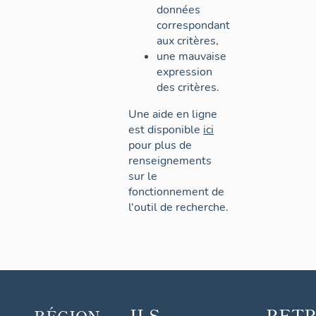
données
correspondant
aux critères,
une mauvaise
expression
des critères.
Une aide en ligne
est disponible
ici
pour plus de
renseignements
sur le
fonctionnement de
l'outil de recherche.
ILS
RET
RÉGION