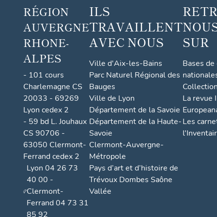
ILS
RET
RÉGION
TRAVAILLENT
NOUS
AUVERGNE
AVEC NOUS
SUR
RHONE-
ALPES
Ville d'Aix-les-Bains
Bases de
- 101 cours
Parc Naturel Régional des
nationale
Charlemagne CS
Bauges
Collectio
20033 - 69269
Ville de Lyon
La revue I
Lyon cedex 2
Département de la Savoie
European
- 59 bd L. Jouhaux
Département de la Haute-
Les carne
CS 90706 -
Savoie
l'Inventai
63050 Clermont-
Clermont-Auvergne-
Ferrand cedex 2
Métropole
Lyon 04 26 73
Pays d’art et d’histoire de
40 00 -
Trévoux Dombes Saône
Clermont-
Vallée
Ferrand 04 73 31
85 92