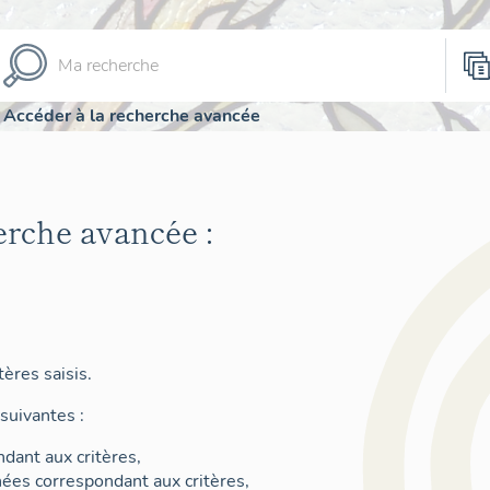
Accéder à la recherche avancée
erche avancée :
ères saisis.
suivantes :
dant aux critères,
nées correspondant aux critères,