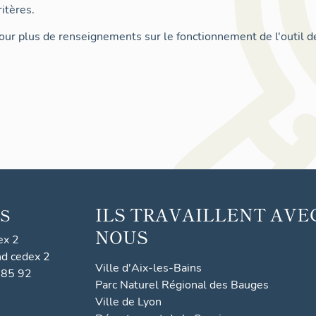
itères.
ur plus de renseignements sur le fonctionnement de l'outil d
ILS TRAVAILLENT AVE
S
NOUS
ex 2
nd cedex 2
Ville d'Aix-les-Bains
 85 92
Parc Naturel Régional des Bauges
Ville de Lyon