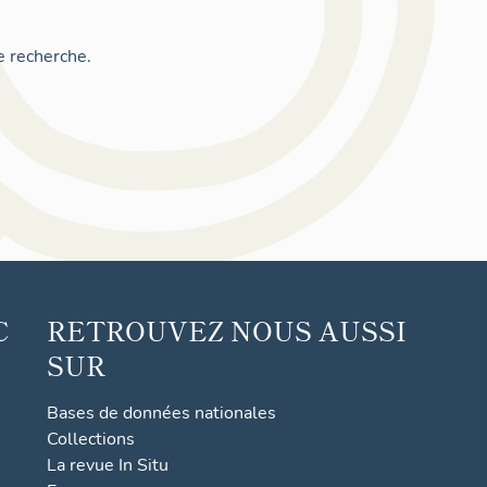
e recherche.
C
RETROUVEZ NOUS AUSSI
SUR
Bases de données nationales
Collections
La revue In Situ