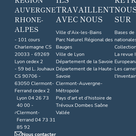
TRAVAILLENT
NOUS
AUVERGNE
AVEC NOUS
SUR
RHONE-
ALPES
Ville d'Aix-les-Bains
Bases de
- 101 cours
Parc Naturel Régional des
nationale
Charlemagne CS
Bauges
Collectio
20033 - 69269
Ville de Lyon
La revue I
Lyon cedex 2
Département de la Savoie
European
- 59 bd L. Jouhaux
Département de la Haute-
Les carne
CS 90706 -
Savoie
l'Inventai
63050 Clermont-
Clermont-Auvergne-
Ferrand cedex 2
Métropole
Lyon 04 26 73
Pays d’art et d’histoire de
40 00 -
Trévoux Dombes Saône
Clermont-
Vallée
Ferrand 04 73 31
85 92
Nous contacter