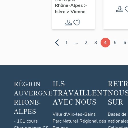
immeub
Rhône-Alpes
>
d'habita
Isère
>
Vienne
loyer m
1
...
2
3
4
5
6
ILS
RET
RÉGION
TRAVAILLENT
NOUS
AUVERGNE
AVEC NOUS
SUR
RHONE-
ALPES
Ville d'Aix-les-Bains
Bases de
- 101 cours
Parc Naturel Régional des
nationale