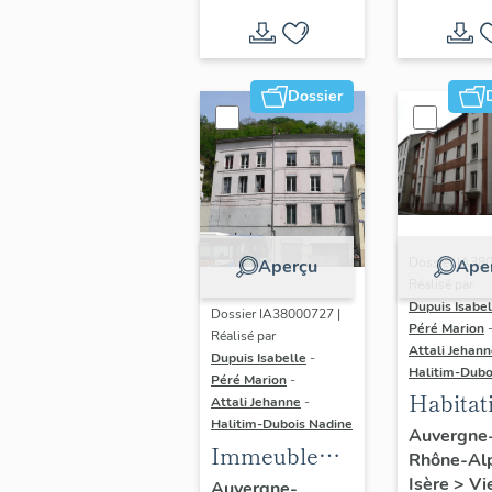
actuell
logemen
atelier
Dossier
Dossier IA38
Aperçu
Ape
Réalisé par
Dupuis Isabel
Dossier IA38000727 |
Péré Marion
Réalisé par
Attali Jehan
Dupuis Isabelle
-
Halitim-Dubo
Péré Marion
-
Habitat
Attali Jehanne
-
Halitim-Dubois Nadine
Bon Ma
Auvergne
Immeuble
Rhône-Al
puis
d'habitation
Isère
>
Vi
Auvergne-