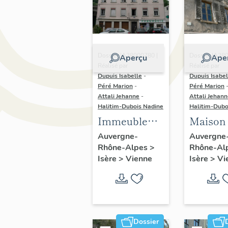
Dossier IA38000780 |
Dossier IA38
Aperçu
Ape
Réalisé par
Réalisé par
Dupuis Isabelle
-
Dupuis Isabel
Péré Marion
-
Péré Marion
Attali Jehanne
-
Attali Jehan
Halitim-Dubois Nadine
Halitim-Dubo
Immeuble
Maison
d'habitation,
Auvergne-
Auvergne
Rhône-Alpes
>
Rhône-Al
et pharmacie
Isère
>
Vienne
Isère
>
Vi
en rez-de-
chaussée
Dossier