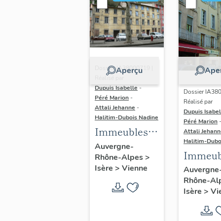
Dossier IA38000719 |
Aperçu
Ape
Réalisé par
Dupuis Isabelle
-
Dossier IA38
Péré Marion
-
Réalisé par
Attali Jehanne
-
Dupuis Isabel
Halitim-Dubois Nadine
Péré Marion
Immeubles
Attali Jehan
Halitim-Dubo
d'habitation
Auvergne-
Immeub
Rhône-Alpes
>
d'habita
Isère
>
Vienne
Auvergne
Rhône-Al
et com
Isère
>
Vi
en rez-d
chauss