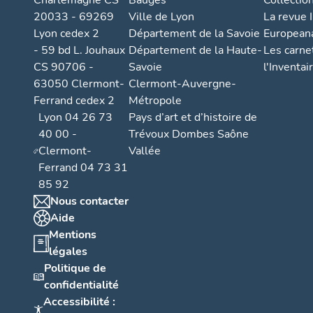
Charlemagne CS
Bauges
Collectio
20033 - 69269
Ville de Lyon
La revue I
Lyon cedex 2
Département de la Savoie
European
- 59 bd L. Jouhaux
Département de la Haute-
Les carne
CS 90706 -
Savoie
l'Inventai
63050 Clermont-
Clermont-Auvergne-
Ferrand cedex 2
Métropole
Lyon 04 26 73
Pays d’art et d’histoire de
40 00 -
Trévoux Dombes Saône
Clermont-
Vallée
Ferrand 04 73 31
85 92
Nous contacter
Aide
Mentions
légales
Politique de
confidentialité
Accessibilité :