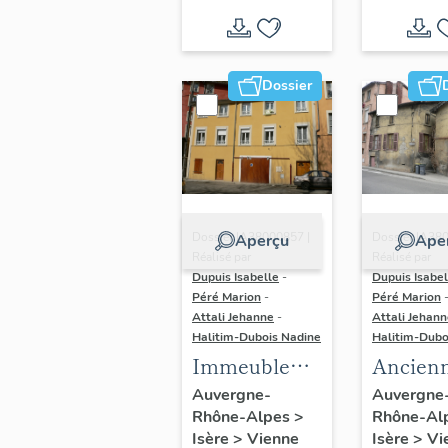
Dossier
Dossier IA38000857 |
Dossier IA38
Aperçu
Ape
Réalisé par
Réalisé par
Dupuis Isabelle
-
Dupuis Isabel
Péré Marion
-
Péré Marion
Attali Jehanne
-
Attali Jehan
Halitim-Dubois Nadine
Halitim-Dubo
Immeuble
Ancien
d'habitation
quincail
Auvergne-
Auvergne
Rhône-Alpes
>
Rhône-Al
et mais
Isère
>
Vienne
Isère
>
Vi