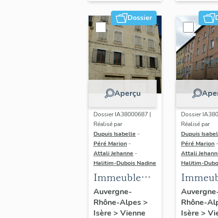
Dossier
Aperçu
Ape
Dossier IA38000687 |
Dossier IA38
Réalisé par
Réalisé par
Dupuis Isabelle
-
Dupuis Isabel
Péré Marion
-
Péré Marion
Attali Jehanne
-
Attali Jehan
Halitim-Dubois Nadine
Halitim-Dubo
Immeuble
Immeub
d'habitation
d'habita
Auvergne-
Auvergne
Rhône-Alpes
>
Rhône-Al
Isère
>
Vienne
Isère
>
Vi