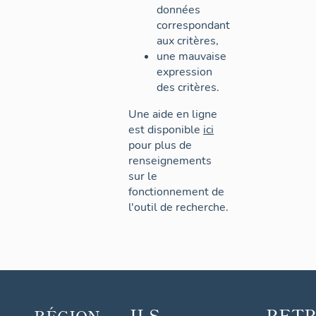
données
correspondant
aux critères,
une mauvaise
expression
des critères.
Une aide en ligne
est disponible
ici
pour plus de
renseignements
sur le
fonctionnement de
l'outil de recherche.
ILS
RET
RÉGION