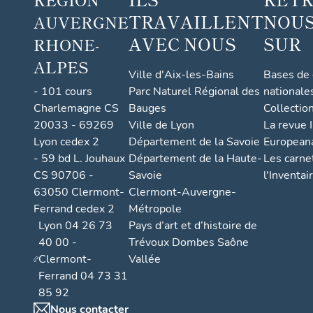
TRAVAILLENT
NOUS
AUVERGNE
AVEC NOUS
SUR
RHONE-
ALPES
Ville d'Aix-les-Bains
Bases de
- 101 cours
Parc Naturel Régional des
nationale
Charlemagne CS
Bauges
Collectio
20033 - 69269
Ville de Lyon
La revue I
Lyon cedex 2
Département de la Savoie
European
- 59 bd L. Jouhaux
Département de la Haute-
Les carne
CS 90706 -
Savoie
l'Inventai
63050 Clermont-
Clermont-Auvergne-
Ferrand cedex 2
Métropole
Lyon 04 26 73
Pays d’art et d’histoire de
40 00 -
Trévoux Dombes Saône
Clermont-
Vallée
Ferrand 04 73 31
85 92
Nous contacter