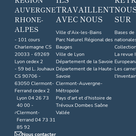
TRAVAILLENT
NOUS
AUVERGNE
AVEC NOUS
SUR
RHONE-
ALPES
Ville d'Aix-les-Bains
Bases de
- 101 cours
Parc Naturel Régional des
nationale
Charlemagne CS
Bauges
Collectio
20033 - 69269
Ville de Lyon
La revue I
Lyon cedex 2
Département de la Savoie
European
- 59 bd L. Jouhaux
Département de la Haute-
Les carne
CS 90706 -
Savoie
l'Inventai
63050 Clermont-
Clermont-Auvergne-
Ferrand cedex 2
Métropole
Lyon 04 26 73
Pays d’art et d’histoire de
40 00 -
Trévoux Dombes Saône
Clermont-
Vallée
Ferrand 04 73 31
85 92
Nous contacter