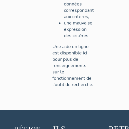
données
correspondant
aux critères,
une mauvaise
expression
des critères.
Une aide en ligne
est disponible
ici
pour plus de
renseignements
sur le
fonctionnement de
l'outil de recherche.
ILS
RET
RÉGION