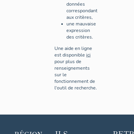
données
correspondant
aux critères,
une mauvaise
expression
des critères.
Une aide en ligne
est disponible
ici
pour plus de
renseignements
sur le
fonctionnement de
l'outil de recherche.
ILS
RET
RÉGION