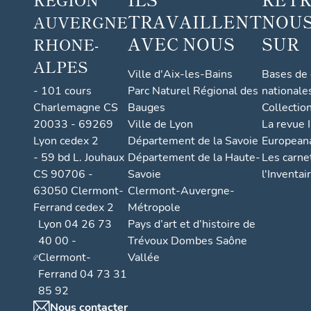
TRAVAILLENT
NOUS
AUVERGNE
AVEC NOUS
SUR
RHONE-
ALPES
Ville d'Aix-les-Bains
Bases de
- 101 cours
Parc Naturel Régional des
nationale
Charlemagne CS
Bauges
Collectio
20033 - 69269
Ville de Lyon
La revue I
Lyon cedex 2
Département de la Savoie
European
- 59 bd L. Jouhaux
Département de la Haute-
Les carne
CS 90706 -
Savoie
l'Inventai
63050 Clermont-
Clermont-Auvergne-
Ferrand cedex 2
Métropole
Lyon 04 26 73
Pays d’art et d’histoire de
40 00 -
Trévoux Dombes Saône
Clermont-
Vallée
Ferrand 04 73 31
85 92
Nous contacter