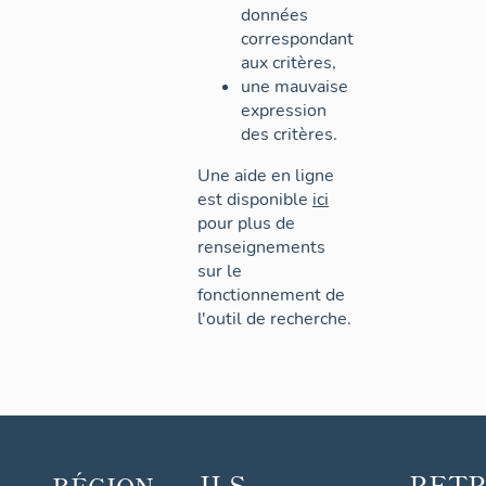
données
correspondant
aux critères,
une mauvaise
expression
des critères.
Une aide en ligne
est disponible
ici
pour plus de
renseignements
sur le
fonctionnement de
l'outil de recherche.
ILS
RET
RÉGION