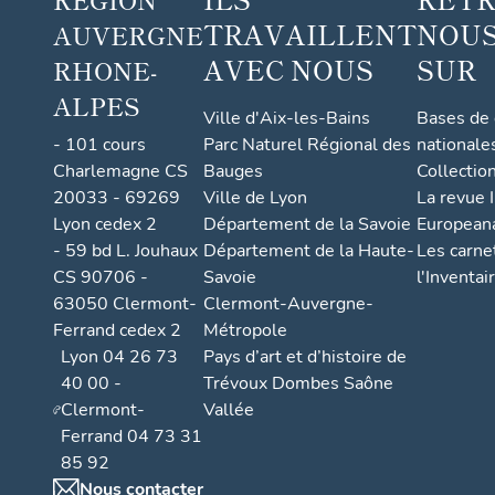
TRAVAILLENT
NOUS
AUVERGNE
AVEC NOUS
SUR
RHONE-
ALPES
Ville d'Aix-les-Bains
Bases de
- 101 cours
Parc Naturel Régional des
nationale
Charlemagne CS
Bauges
Collectio
20033 - 69269
Ville de Lyon
La revue I
Lyon cedex 2
Département de la Savoie
European
- 59 bd L. Jouhaux
Département de la Haute-
Les carne
CS 90706 -
Savoie
l'Inventai
63050 Clermont-
Clermont-Auvergne-
Ferrand cedex 2
Métropole
Lyon 04 26 73
Pays d’art et d’histoire de
40 00 -
Trévoux Dombes Saône
Clermont-
Vallée
Ferrand 04 73 31
85 92
Nous contacter