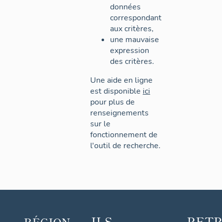
données
correspondant
aux critères,
une mauvaise
expression
des critères.
Une aide en ligne
est disponible
ici
pour plus de
renseignements
sur le
fonctionnement de
l'outil de recherche.
ILS
RET
RÉGION