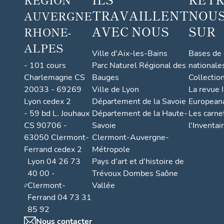
TRAVAILLENT
NOUS
AUVERGNE
AVEC NOUS
SUR
RHONE-
ALPES
Ville d'Aix-les-Bains
Bases de
- 101 cours
Parc Naturel Régional des
nationale
Charlemagne CS
Bauges
Collectio
20033 - 69269
Ville de Lyon
La revue I
Lyon cedex 2
Département de la Savoie
European
- 59 bd L. Jouhaux
Département de la Haute-
Les carne
CS 90706 -
Savoie
l'Inventai
63050 Clermont-
Clermont-Auvergne-
Ferrand cedex 2
Métropole
Lyon 04 26 73
Pays d’art et d’histoire de
40 00 -
Trévoux Dombes Saône
Clermont-
Vallée
Ferrand 04 73 31
85 92
Nous contacter