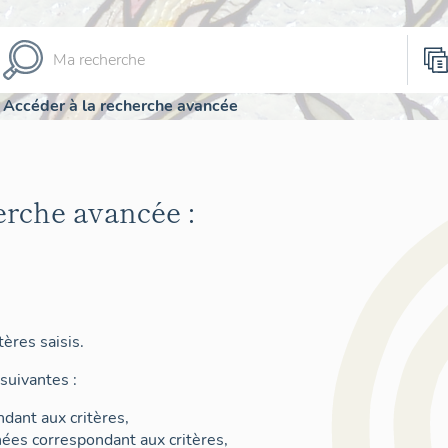
Accéder à la recherche avancée
erche avancée :
ères saisis.
suivantes :
dant aux critères,
nées correspondant aux critères,