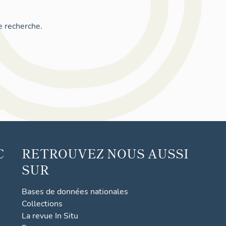
e recherche.
C
RETROUVEZ NOUS AUSSI
SUR
Bases de données nationales
Collections
La revue In Situ