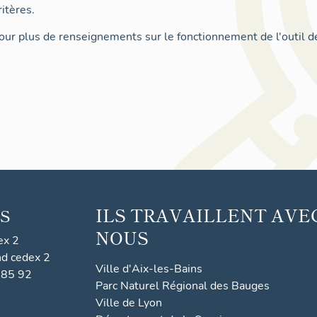
itères.
ur plus de renseignements sur le fonctionnement de l'outil d
ILS TRAVAILLENT AVE
S
NOUS
ex 2
nd cedex 2
Ville d'Aix-les-Bains
 85 92
Parc Naturel Régional des Bauges
Ville de Lyon