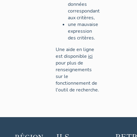
données
correspondant
aux critères,
une mauvaise
expression
des critères.
Une aide en ligne
est disponible
ici
pour plus de
renseignements
sur le
fonctionnement de
l'outil de recherche.
ILS
RET
RÉGION