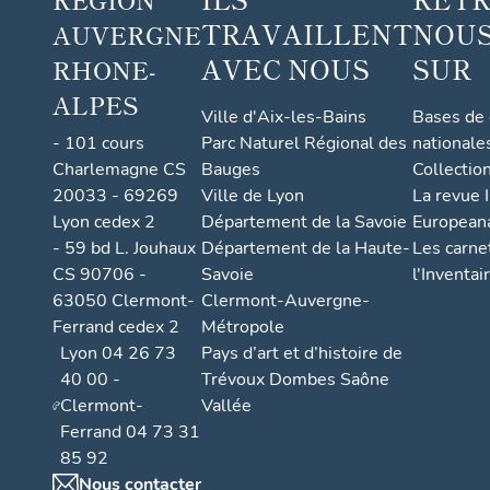
TRAVAILLENT
NOUS
AUVERGNE
AVEC NOUS
SUR
RHONE-
ALPES
Ville d'Aix-les-Bains
Bases de
- 101 cours
Parc Naturel Régional des
nationale
Charlemagne CS
Bauges
Collectio
20033 - 69269
Ville de Lyon
La revue I
Lyon cedex 2
Département de la Savoie
European
- 59 bd L. Jouhaux
Département de la Haute-
Les carne
CS 90706 -
Savoie
l'Inventai
63050 Clermont-
Clermont-Auvergne-
Ferrand cedex 2
Métropole
Lyon 04 26 73
Pays d’art et d’histoire de
40 00 -
Trévoux Dombes Saône
Clermont-
Vallée
Ferrand 04 73 31
85 92
Nous contacter