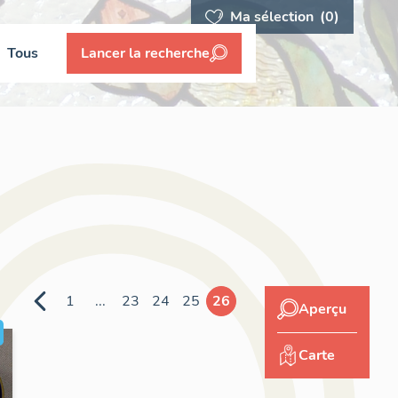
Ma sélection
(0)
Tous
Lancer la recherche
1
...
23
24
25
26
Aperçu
Carte