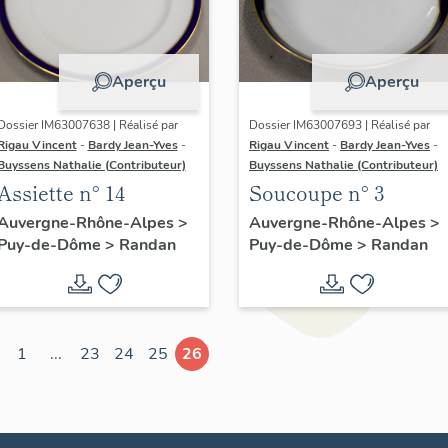
Aperçu
Aperçu
Dossier IM63007638 | Réalisé par
Dossier IM63007693 | Réalisé par
Rigau Vincent
-
Bardy Jean-Yves
-
Rigau Vincent
-
Bardy Jean-Yves
-
Buyssens Nathalie (Contributeur)
Buyssens Nathalie (Contributeur)
Assiette n° 14
Soucoupe n° 3
Auvergne-Rhône-Alpes
>
Auvergne-Rhône-Alpes
>
Puy-de-Dôme
>
Randan
Puy-de-Dôme
>
Randan
1
...
23
24
25
26