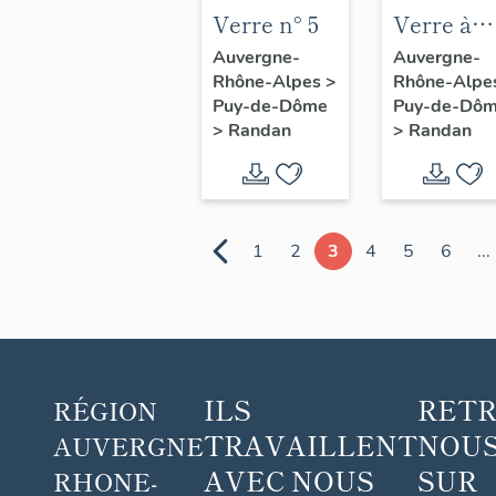
Verre n° 5
Verre à
liqueur n°
Auvergne-
Auvergne-
Rhône-Alpes
>
Rhône-Alpe
11
Puy-de-Dôme
Puy-de-Dô
>
Randan
>
Randan
1
2
3
4
5
6
...
ILS
RET
RÉGION
TRAVAILLENT
NOUS
AUVERGNE
AVEC NOUS
SUR
RHONE-