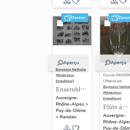
Dossier
Dossi
Dossier IM63006049
Aperçu
Aperçu
| Réalisé par
Buyssens Nathalie
(Rédacteur,
Dossier IM6300
Enquêteur)
| Réalisé par
Buyssens Nathal
Ensemble
(Rédacteur,
d'une
Auvergne-
Enquêteur)
Rhône-Alpes
>
même
Flûte à
Puy-de-Dôme
planche
champag
Auvergne-
>
Randan
d'images
Rhône-Alpe
n° 11
Puy-de-Dô
d’Épinal (7)