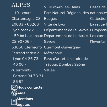
ALPES
Ville d'Aix-les-Bains
Bases de
- 101 cours
Parc Naturel Régional des
nationale
Charlemagne CS
Bauges
Collectio
20033 - 69269
Ville de Lyon
La revue I
Lyon cedex 2
Département de la Savoie
European
- 59 bd L. Jouhaux
Département de la Haute-
Les carne
CS 90706 -
Savoie
l'Inventai
63050 Clermont-
Clermont-Auvergne-
Ferrand cedex 2
Métropole
Lyon 04 26 73
Pays d’art et d’histoire de
40 00 -
Trévoux Dombes Saône
Clermont-
Vallée
Ferrand 04 73 31
85 92
Nous contacter
Aide
Mentions
légales