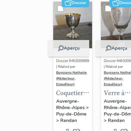
Dossier
Dossi
Aperçu
Aperçu
Dossier IM63009889
Dossier IM6300
| Réalisé par
| Réalisé par
Buyssens Nathalie
Buyssens Nathal
(Rédacteur,
(Rédacteur,
Enquêteur)
Enquêteur)
Coquetier
Verre à
n° 3
liqueur n°
Auvergne-
Auvergne-
Rhône-Alpes
>
Rhône-Alpe
Puy-de-Dôme
Puy-de-Dô
>
Randan
>
Randan