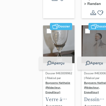
>
Randan
- " Les
princes
d'Orléans "
Dossier
Dossi
Aperçu
Aperçu
Dossier IM63009962
Dossier IM6300
| Réalisé par
| Réalisé par
Buyssens Nathalie
Buyssens Nathal
(Rédacteur,
(Rédacteur,
Enquêteur)
Enquêteur)
Verre à
Dessin
liqueur n° 1
aquarellé