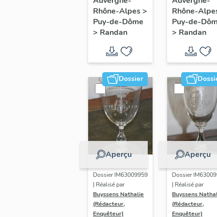
Auvergne-
Auvergne-
Rhône-Alpes
>
Rhône-Alpe
de Jean
Puy-de-Dôme
Puy-de-Dô
Alaux -
>
Randan
>
Randan
Étude po
le portrai
de Louis
Atthalin
Dossier
Dossi
Aperçu
Aperçu
Dossier IM63009959
Dossier IM6300
| Réalisé par
| Réalisé par
Buyssens Nathalie
Buyssens Nathal
(Rédacteur,
(Rédacteur,
Enquêteur)
Enquêteur)