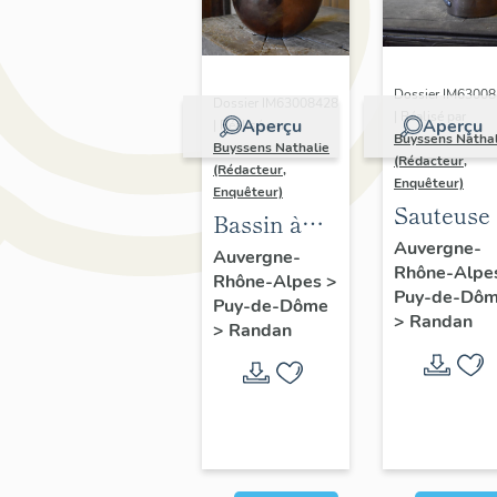
Dossier IM6300
Dossier IM63008428
| Réalisé par
Aperçu
Aperçu
| Réalisé par
Buyssens Nathal
Buyssens Nathalie
(Rédacteur,
(Rédacteur,
Enquêteur)
Enquêteur)
Sauteuse 
Bassin à
son
Auvergne-
blancs
Auvergne-
Rhône-Alpe
couvercle
Rhône-Alpes
>
d'œuf au
Puy-de-Dô
au chiffre
Puy-de-Dôme
chiffre
>
Randan
>
Randan
d'Antoine
d'Antoine
d'Orléans
d'Orléans