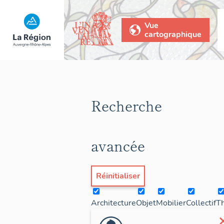
Vue
cartographique
Recherche
avancée
Réinitialiser
Architecture
Objet
Mobilier
Collectif
T