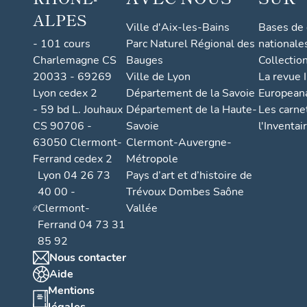
ALPES
Ville d'Aix-les-Bains
Bases de
- 101 cours
Parc Naturel Régional des
nationale
Charlemagne CS
Bauges
Collectio
20033 - 69269
Ville de Lyon
La revue I
Lyon cedex 2
Département de la Savoie
European
- 59 bd L. Jouhaux
Département de la Haute-
Les carne
CS 90706 -
Savoie
l'Inventai
63050 Clermont-
Clermont-Auvergne-
Ferrand cedex 2
Métropole
Lyon 04 26 73
Pays d’art et d’histoire de
40 00 -
Trévoux Dombes Saône
Clermont-
Vallée
Ferrand 04 73 31
85 92
Nous contacter
Aide
Mentions