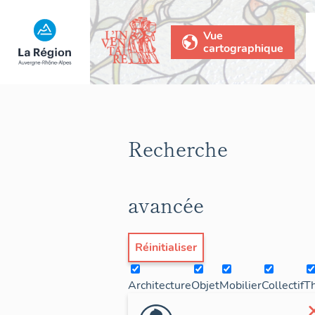
Vue
cartographique
Recherche
avancée
Réinitialiser
Architecture
Objet
Mobilier
Collectif
T