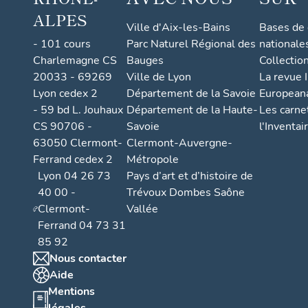
ALPES
Ville d'Aix-les-Bains
Bases de
- 101 cours
Parc Naturel Régional des
nationale
Charlemagne CS
Bauges
Collectio
20033 - 69269
Ville de Lyon
La revue I
Lyon cedex 2
Département de la Savoie
European
- 59 bd L. Jouhaux
Département de la Haute-
Les carne
CS 90706 -
Savoie
l'Inventai
63050 Clermont-
Clermont-Auvergne-
Ferrand cedex 2
Métropole
Lyon 04 26 73
Pays d’art et d’histoire de
40 00 -
Trévoux Dombes Saône
Clermont-
Vallée
Ferrand 04 73 31
85 92
Nous contacter
Aide
Mentions