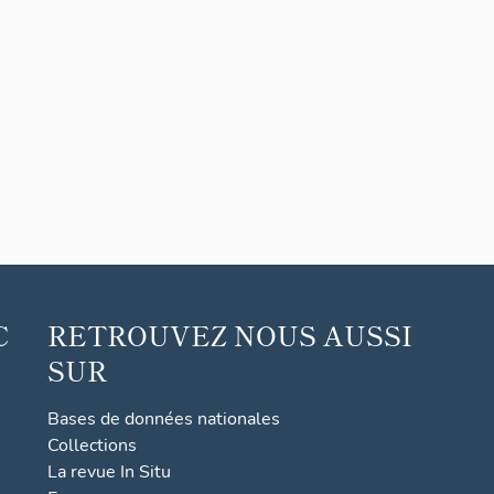
C
RETROUVEZ NOUS AUSSI
SUR
Bases de données nationales
Collections
La revue In Situ