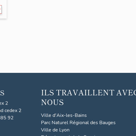
ILS TRAVAILLENT AVE
S
NOUS
ex 2
nd cedex 2
Ville d'Aix-les-Bains
 85 92
Parc Naturel Régional des Bauges
Ville de Lyon