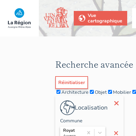
Vue
cartographique
Recherche avancée
Réinitialiser
Architecture
Objet
Mobilier
×
Localisation
Commune
×
Royat
Auvergne / Puy-de-Dôme