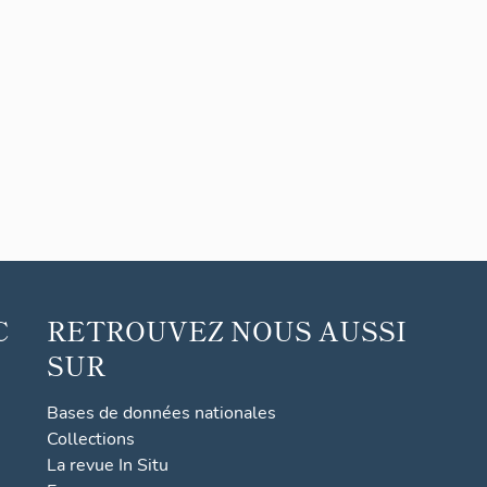
C
RETROUVEZ NOUS AUSSI
SUR
Bases de données nationales
Collections
La revue In Situ