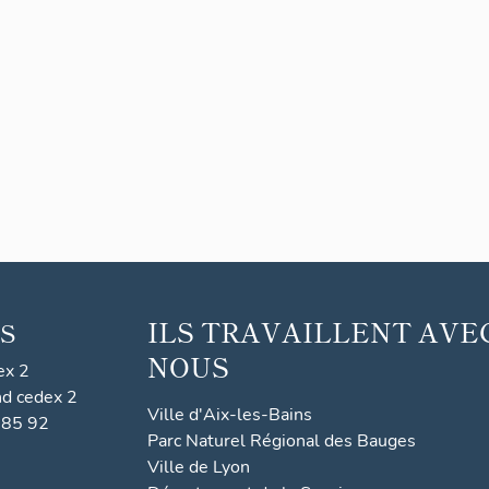
ILS TRAVAILLENT AVE
S
NOUS
ex 2
nd cedex 2
Ville d'Aix-les-Bains
 85 92
Parc Naturel Régional des Bauges
Ville de Lyon