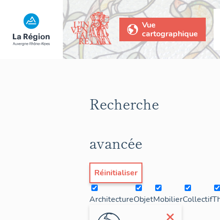
Vue
cartographique
Recherche
avancée
Réinitialiser
Architecture
Objet
Mobilier
Collectif
T
×