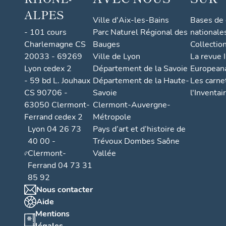
ALPES
Ville d'Aix-les-Bains
Bases de
- 101 cours
Parc Naturel Régional des
nationale
Charlemagne CS
Bauges
Collectio
20033 - 69269
Ville de Lyon
La revue I
Lyon cedex 2
Département de la Savoie
European
- 59 bd L. Jouhaux
Département de la Haute-
Les carne
CS 90706 -
Savoie
l'Inventai
63050 Clermont-
Clermont-Auvergne-
Ferrand cedex 2
Métropole
Lyon 04 26 73
Pays d’art et d’histoire de
40 00 -
Trévoux Dombes Saône
Clermont-
Vallée
Ferrand 04 73 31
85 92
Nous contacter
Aide
Mentions