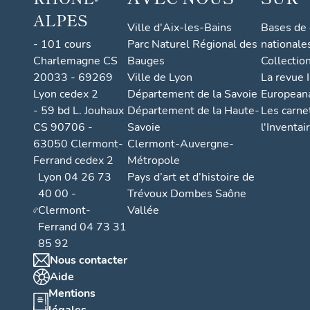
ALPES
Ville d'Aix-les-Bains
Bases de
- 101 cours
Parc Naturel Régional des
nationale
Charlemagne CS
Bauges
Collectio
20033 - 69269
Ville de Lyon
La revue I
Lyon cedex 2
Département de la Savoie
European
- 59 bd L. Jouhaux
Département de la Haute-
Les carne
CS 90706 -
Savoie
l'Inventai
63050 Clermont-
Clermont-Auvergne-
Ferrand cedex 2
Métropole
Lyon 04 26 73
Pays d’art et d’histoire de
40 00 -
Trévoux Dombes Saône
Clermont-
Vallée
Ferrand 04 73 31
85 92
Nous contacter
Aide
Mentions