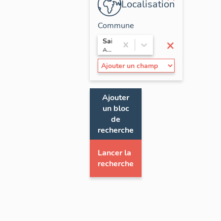
Localisation
Commune
×
Saint-Éloy-les-Mines
Auvergne / Puy-de-Dôme
Ajouter
un bloc
de
recherche
Lancer la
recherche