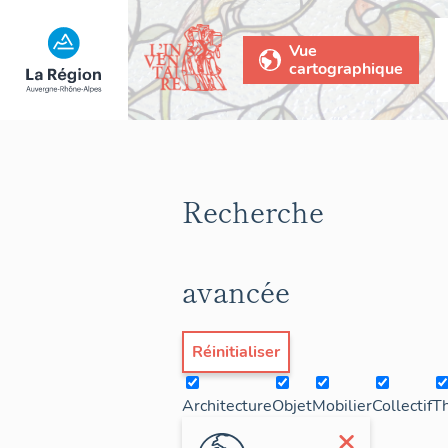
Vue
cartographique
Recherche
avancée
Réinitialiser
Architecture
Objet
Mobilier
Collectif
T
×