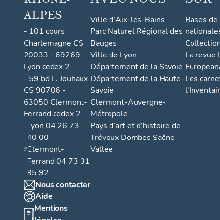
ALPES
Ville d'Aix-les-Bains
Bases de
- 101 cours
Parc Naturel Régional des
nationale
Charlemagne CS
Bauges
Collectio
20033 - 69269
Ville de Lyon
La revue I
Lyon cedex 2
Département de la Savoie
European
- 59 bd L. Jouhaux
Département de la Haute-
Les carne
CS 90706 -
Savoie
l'Inventai
63050 Clermont-
Clermont-Auvergne-
Ferrand cedex 2
Métropole
Lyon 04 26 73
Pays d’art et d’histoire de
40 00 -
Trévoux Dombes Saône
Clermont-
Vallée
Ferrand 04 73 31
85 92
Nous contacter
Aide
Mentions