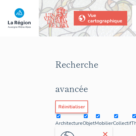
Vue
cartographique
Recherche
avancée
Réinitialiser
Architecture
Objet
Mobilier
Collectif
T
×