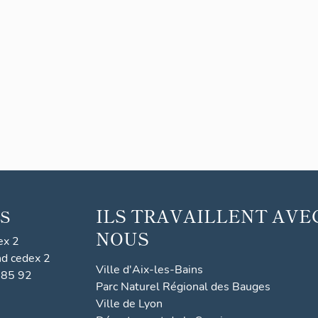
ILS TRAVAILLENT AVE
S
NOUS
ex 2
nd cedex 2
Ville d'Aix-les-Bains
 85 92
Parc Naturel Régional des Bauges
Ville de Lyon