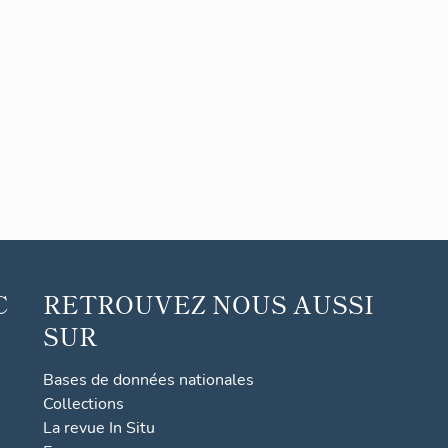
C
RETROUVEZ NOUS AUSSI
SUR
Bases de données nationales
Collections
La revue In Situ