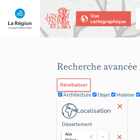
Vue
cartographique
Recherche avancée
Réinitialiser
Architecture
Objet
Mobilier
×
Localisation
Département
×
Ain
Rhône-Alpes