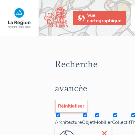
Vue
cartographique
Recherche
avancée
Réinitialiser
Architecture
Objet
Mobilier
Collectif
T
×