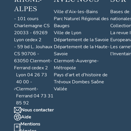
ALPES
Ville d'Aix-les-Bains
Bases de
- 101 cours
Parc Naturel Régional des
nationale
Charlemagne CS
Bauges
Collectio
20033 - 69269
Ville de Lyon
La revue I
Lyon cedex 2
Département de la Savoie
European
- 59 bd L. Jouhaux
Département de la Haute-
Les carne
CS 90706 -
Savoie
l'Inventai
63050 Clermont-
Clermont-Auvergne-
Ferrand cedex 2
Métropole
Lyon 04 26 73
Pays d’art et d’histoire de
40 00 -
Trévoux Dombes Saône
Clermont-
Vallée
Ferrand 04 73 31
85 92
Nous contacter
Aide
Mentions