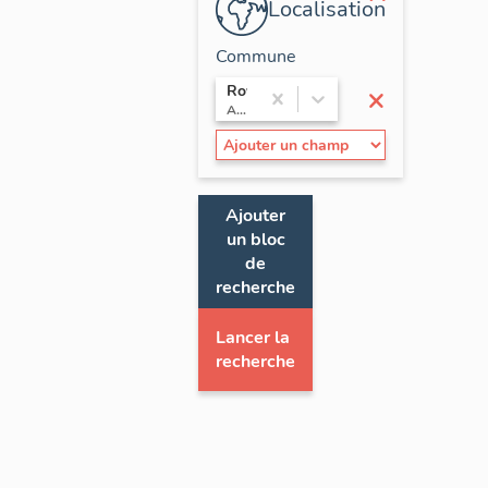
Localisation
Commune
×
Royat
Auvergne / Puy-de-Dôme
Ajouter
un bloc
de
recherche
Lancer la
recherche