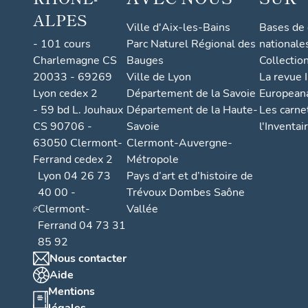
ALPES
Ville d'Aix-les-Bains
Bases de
- 101 cours
Parc Naturel Régional des
nationale
Charlemagne CS
Bauges
Collectio
20033 - 69269
Ville de Lyon
La revue I
Lyon cedex 2
Département de la Savoie
European
- 59 bd L. Jouhaux
Département de la Haute-
Les carne
CS 90706 -
Savoie
l'Inventai
63050 Clermont-
Clermont-Auvergne-
Ferrand cedex 2
Métropole
Lyon 04 26 73
Pays d’art et d’histoire de
40 00 -
Trévoux Dombes Saône
Clermont-
Vallée
Ferrand 04 73 31
85 92
Nous contacter
Aide
Mentions