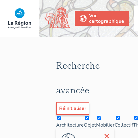
Vue
cartographique
Recherche
avancée
Réinitialiser
Architecture
Objet
Mobilier
Collectif
T
×