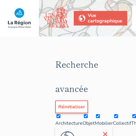
Vue
cartographique
Recherche
avancée
Réinitialiser
Architecture
Objet
Mobilier
Collectif
T
×