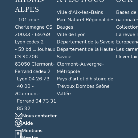
ALPES
Ville d'Aix-les-Bains
Bases de
- 101 cours
Parc Naturel Régional des
nationale
Charlemagne CS
Bauges
Collectio
20033 - 69269
Ville de Lyon
La revue I
Lyon cedex 2
Département de la Savoie
European
- 59 bd L. Jouhaux
Département de la Haute-
Les carne
CS 90706 -
Savoie
l'Inventai
63050 Clermont-
Clermont-Auvergne-
Ferrand cedex 2
Métropole
Lyon 04 26 73
Pays d’art et d’histoire de
40 00 -
Trévoux Dombes Saône
Clermont-
Vallée
Ferrand 04 73 31
85 92
Nous contacter
Aide
Mentions