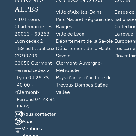
ALPES
Ville d'Aix-les-Bains
Bases de
- 101 cours
Parc Naturel Régional des
nationale
Charlemagne CS
Bauges
Collectio
20033 - 69269
Ville de Lyon
La revue I
Lyon cedex 2
Département de la Savoie
European
- 59 bd L. Jouhaux
Département de la Haute-
Les carne
CS 90706 -
Savoie
l'Inventai
63050 Clermont-
Clermont-Auvergne-
Ferrand cedex 2
Métropole
Lyon 04 26 73
Pays d’art et d’histoire de
40 00 -
Trévoux Dombes Saône
Clermont-
Vallée
Ferrand 04 73 31
85 92
Nous contacter
Aide
Mentions