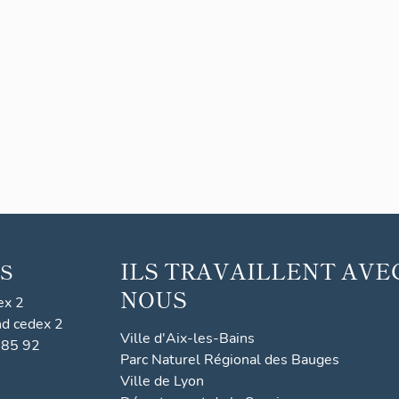
ILS TRAVAILLENT AVE
S
NOUS
ex 2
nd cedex 2
Ville d'Aix-les-Bains
 85 92
Parc Naturel Régional des Bauges
Ville de Lyon