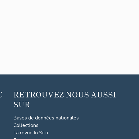
C
RETROUVEZ NOUS AUSSI
SUR
Bases de données nationales
Collections
La revue In Situ