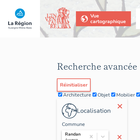
Vue
cartographique
Recherche avancée
Réinitialiser
Architecture
Objet
Mobilier
×
Localisation
Commune
×
Randan
Auvergne / Puy-de-Dôme