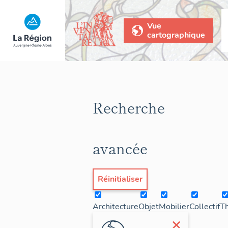
Vue
cartographique
Recherche
avancée
Réinitialiser
Architecture
Objet
Mobilier
Collectif
T
×