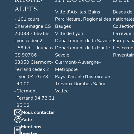
ALPES
Ville d'Aix-les-Bains
Bases de
- 101 cours
Parc Naturel Régional des
nationale
Charlemagne CS
Bauges
Collectio
20033 - 69269
Ville de Lyon
La revue I
Lyon cedex 2
Département de la Savoie
European
- 59 bd L. Jouhaux
Département de la Haute-
Les carne
CS 90706 -
Savoie
l'Inventai
63050 Clermont-
Clermont-Auvergne-
Ferrand cedex 2
Métropole
Lyon 04 26 73
Pays d’art et d’histoire de
40 00 -
Trévoux Dombes Saône
Clermont-
Vallée
Ferrand 04 73 31
85 92
Nous contacter
Aide
Mentions