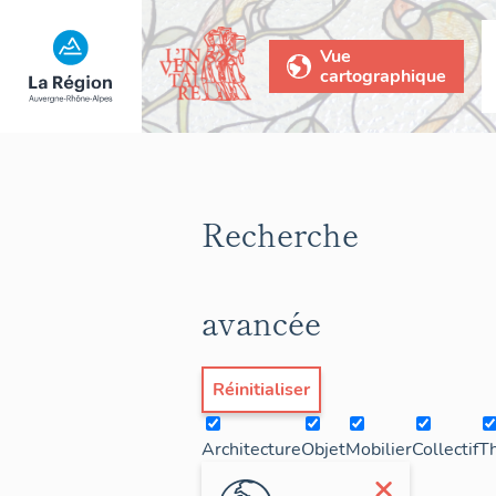
Vue
cartographique
Recherche
avancée
Réinitialiser
Architecture
Objet
Mobilier
Collectif
T
×