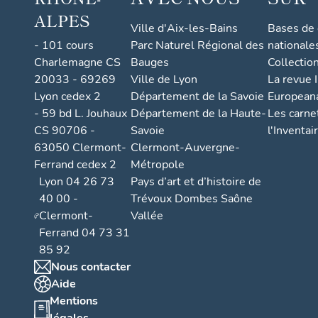
ALPES
Ville d'Aix-les-Bains
Bases de
- 101 cours
Parc Naturel Régional des
nationale
Charlemagne CS
Bauges
Collectio
20033 - 69269
Ville de Lyon
La revue I
Lyon cedex 2
Département de la Savoie
European
- 59 bd L. Jouhaux
Département de la Haute-
Les carne
CS 90706 -
Savoie
l'Inventai
63050 Clermont-
Clermont-Auvergne-
Ferrand cedex 2
Métropole
Lyon 04 26 73
Pays d’art et d’histoire de
40 00 -
Trévoux Dombes Saône
Clermont-
Vallée
Ferrand 04 73 31
85 92
Nous contacter
Aide
Mentions