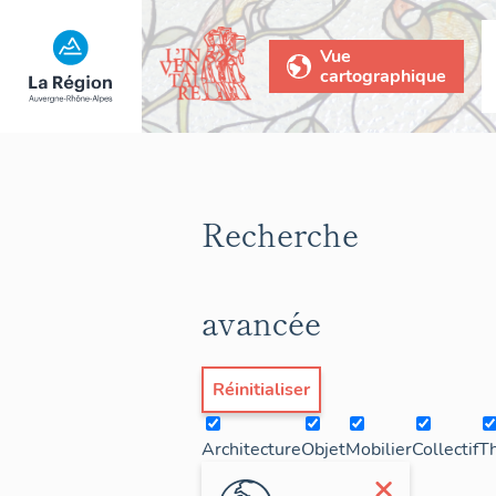
Vue
cartographique
Recherche
avancée
Réinitialiser
Architecture
Objet
Mobilier
Collectif
T
×