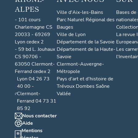
ALPES
Ville d'Aix-les-Bains
Bases de
- 101 cours
Parc Naturel Régional des
nationale
Charlemagne CS
Bauges
Collectio
20033 - 69269
Ville de Lyon
La revue I
Lyon cedex 2
Département de la Savoie
European
- 59 bd L. Jouhaux
Département de la Haute-
Les carne
CS 90706 -
Savoie
l'Inventai
63050 Clermont-
Clermont-Auvergne-
Ferrand cedex 2
Métropole
Lyon 04 26 73
Pays d’art et d’histoire de
40 00 -
Trévoux Dombes Saône
Clermont-
Vallée
Ferrand 04 73 31
85 92
Nous contacter
Aide
Mentions